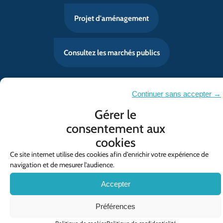
Projet d'aménagement
Consultez les marchés publics
Continuer sans accepter →
Mentions légales
Politique de confidentialité
Gérer le
Contact
consentement aux
cookies
Politique de cookies (UE)
Ce site internet utilise des cookies afin d'enrichir votre expérience de
© SYMCRAU
navigation et de mesurer l'audience.
Accepter
Préférences