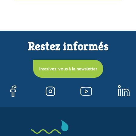
La nappe
Surveillance de la nappe
Restez informés
Inscrivez-vous à la newsletter