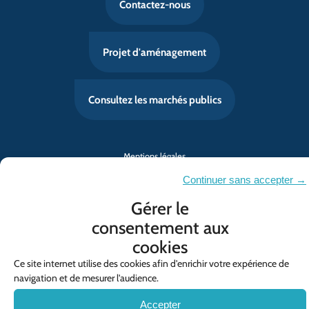
Contactez-nous
Projet d'aménagement
Consultez les marchés publics
Mentions légales
Politique de confidentialité
Continuer sans accepter →
Contact
Gérer le
Politique de cookies (UE)
consentement aux
cookies
© SYMCRAU
Ce site internet utilise des cookies afin d'enrichir votre expérience de
navigation et de mesurer l'audience.
Accepter