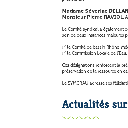
𝗠𝗮𝗱𝗮𝗺𝗲 𝗦𝗲́𝘃𝗲𝗿𝗶𝗻𝗲 𝗗𝗘𝗟
𝗠𝗼𝗻𝘀𝗶𝗲𝘂𝗿 𝗣𝗶𝗲𝗿𝗿𝗲 𝗥𝗔𝗩𝗜
Le Comité syndical a également désign
sein de deux instances majeures pou
✅ le Comité de bassin Rhône-Méd
✅ la Commission Locale de l’Eau, 
Ces désignations renforcent la pr
préservation de la ressource en eau
Le SYMCRAU adresse ses félicitatio
Actualités su