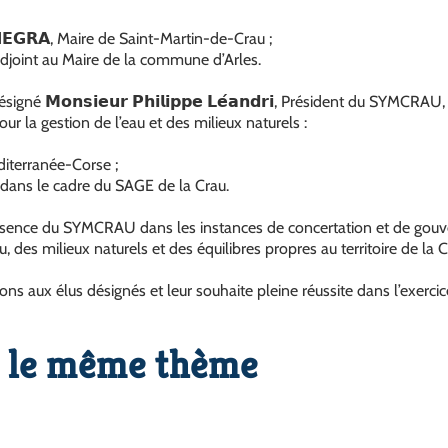
𝗔𝗡𝗘𝗚𝗥𝗔, Maire de Saint-Martin-de-Crau ;
𝗢𝗟, Adjoint au Maire de la commune d’Arles.
é 𝗠𝗼𝗻𝘀𝗶𝗲𝘂𝗿 𝗣𝗵𝗶𝗹𝗶𝗽𝗽𝗲 𝗟𝗲́𝗮𝗻𝗱𝗿𝗶, Président du SYMCRA
r la gestion de l’eau et des milieux naturels :
iterranée-Corse ;
dans le cadre du SAGE de la Crau.
ésence du SYMCRAU dans les instances de concertation et de gouve
, des milieux naturels et des équilibres propres au territoire de la C
ns aux élus désignés et leur souhaite pleine réussite dans l’exercic
r le même thème