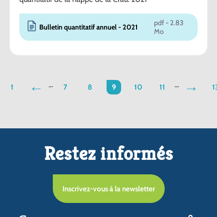
pdf - 2.83
Bulletin quantitatif annuel - 2021
Mo
…
…
1
fleche
7
8
9
10
11
fleche
1
gauche
droite
Restez informés
Inscrivez-vous à la newsletter