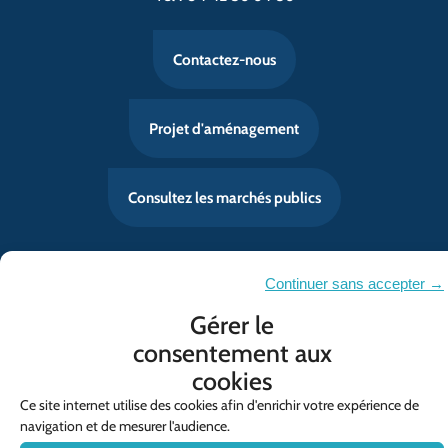
Contactez-nous
Projet d'aménagement
Consultez les marchés publics
Mentions légales
Continuer sans accepter →
Politique de confidentialité
Gérer le
Contact
consentement aux
Politique de cookies (UE)
cookies
Ce site internet utilise des cookies afin d'enrichir votre expérience de
© SYMCRAU
navigation et de mesurer l'audience.