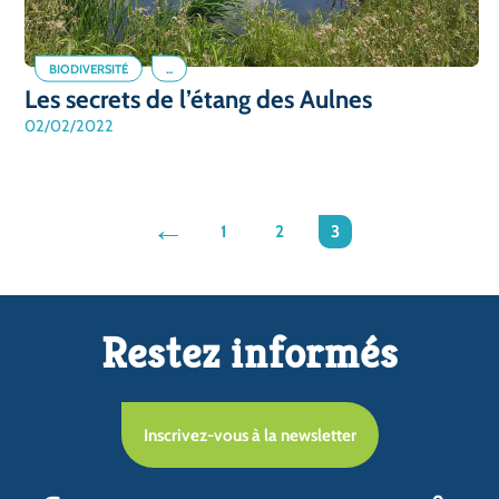
BIODIVERSITÉ
...
Les secrets de l’étang des Aulnes
02/02/2022
fleche
1
2
3
gauche
Restez informés
Inscrivez-vous à la newsletter