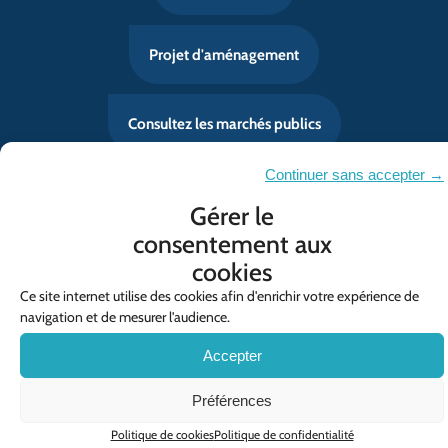
Projet d'aménagement
Consultez les marchés publics
Continuer sans accepter →
Mentions légales
Gérer le
Politique de confidentialité
consentement aux
cookies
Contact
Ce site internet utilise des cookies afin d'enrichir votre expérience de
Politique de cookies (UE)
navigation et de mesurer l'audience.
© SYMCRAU
Accepter
Préférences
Politique de cookies
Politique de confidentialité