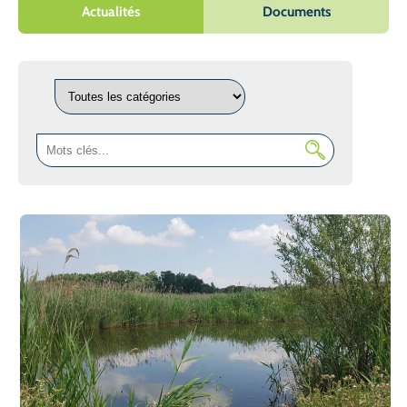
Actualités
Documents
Catégories
recherche
par
mots
clés