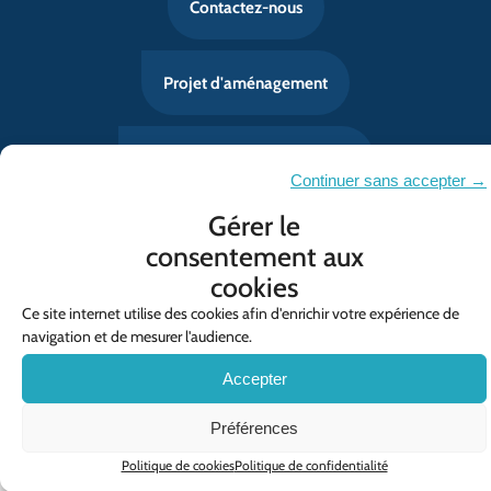
Contactez-nous
Projet d'aménagement
Consultez les marchés publics
Continuer sans accepter →
Gérer le
consentement aux
Mentions légales
cookies
Politique de confidentialité
Ce site internet utilise des cookies afin d'enrichir votre expérience de
Contact
navigation et de mesurer l'audience.
Politique de cookies (UE)
Accepter
© SYMCRAU
Préférences
Politique de cookies
Politique de confidentialité