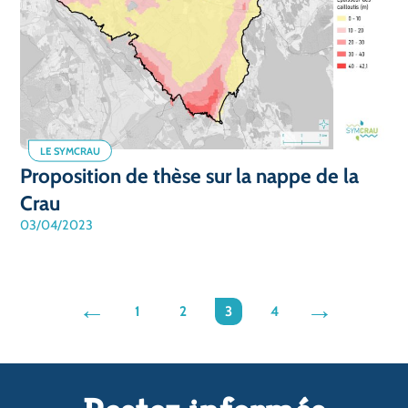
LE SYMCRAU
Proposition de thèse sur la nappe de la
Crau
03/04/2023
fleche
1
2
3
4
fleche
gauche
droite